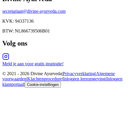
secretariaat@divine-ayurveda.com
KVK:
94337136
BTW:
NL866739506B01
Volg ons
Meld je aan voor gratis inspiratie!
© 2021 -
2026
Divine Ayurveda
|
Privacyverklaring
|
Algemene
voorwaarden
|
Klachtenprocedure
|
Inloggen leeromgeving
|
Inloggen
klantportaal
|
Cookie-instellingen