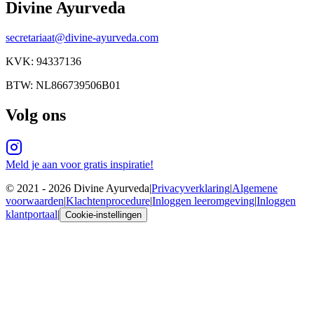
Divine Ayurveda
secretariaat@divine-ayurveda.com
KVK:
94337136
BTW:
NL866739506B01
Volg ons
Meld je aan voor gratis inspiratie!
© 2021 -
2026
Divine Ayurveda
|
Privacyverklaring
|
Algemene
voorwaarden
|
Klachtenprocedure
|
Inloggen leeromgeving
|
Inloggen
klantportaal
|
Cookie-instellingen