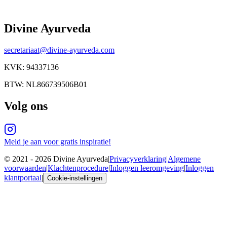
Divine Ayurveda
secretariaat@divine-ayurveda.com
KVK:
94337136
BTW:
NL866739506B01
Volg ons
Meld je aan voor gratis inspiratie!
© 2021 -
2026
Divine Ayurveda
|
Privacyverklaring
|
Algemene
voorwaarden
|
Klachtenprocedure
|
Inloggen leeromgeving
|
Inloggen
klantportaal
|
Cookie-instellingen